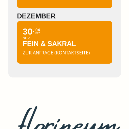
DEZEMBER
30
04
DEZ
NOV
FEIN & SAKRAL
ZUR ANFRAGE (KONTAKTSEITE)